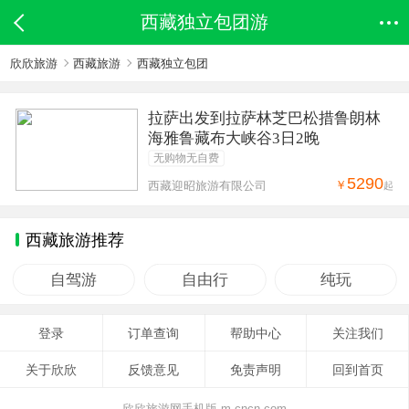
西藏独立包团游
欣欣旅游
西藏旅游
西藏独立包团
拉萨出发到拉萨林芝巴松措鲁朗林
海雅鲁藏布大峡谷3日2晚
无购物无自费
5290
￥
西藏迎昭旅游有限公司
起
西藏旅游推荐
自驾游
自由行
纯玩
登录
订单查询
帮助中心
关注我们
关于欣欣
反馈意见
免责声明
回到首页
欣欣旅游网手机版-m.cncn.com