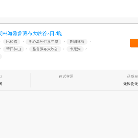
朗林海雅鲁藏布大峡谷3日2晚
>
巴松措
>
湖心岛冰灯嘉年华
>
鲁朗林海
>
>
苯日神山
>
雅鲁藏布大峡谷
>
卡定沟
>
期
往返交通
品质服
团
无购物无