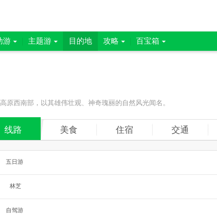
助游
主题游
目的地
攻略
百宝箱
藏高原西南部，以其雄伟壮观、神奇瑰丽的自然风光闻名。
线路
美食
住宿
交通
五日游
林芝
自驾游