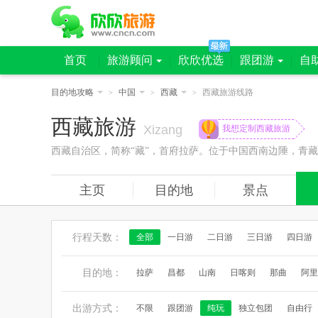
首页
旅游顾问
欣欣优选
跟团游
自
目的地攻略
中国
西藏
西藏旅游线路
>
>
>
西藏旅游
Xizang
我想定制西藏旅游
西藏自治区，简称“藏”，首府拉萨。位于中国西南边陲，青
主页
目的地
景点
行程天数：
全部
一日游
二日游
三日游
四日游
目的地：
拉萨
昌都
山南
日喀则
那曲
阿里
出游方式：
不限
跟团游
纯玩
独立包团
自由行