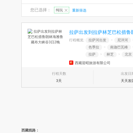
您已选择：
纯玩
重新筛选
拉萨出发到拉萨林芝巴松措鲁
行程概览:
拉萨河出发
>
尼洋河
色季拉
>
南迦巴瓦峰
拉萨
>
林芝
>
北京
西藏迎昭旅游有限公司
行程天数
出发日
3天
天天发
西藏线路：