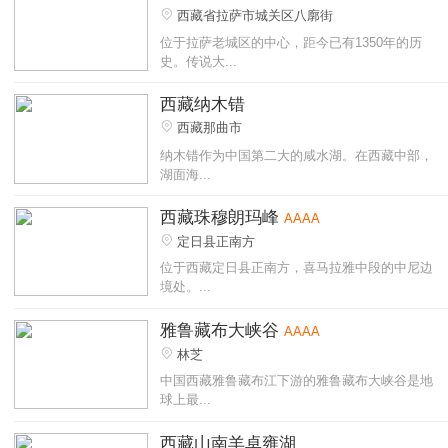
西藏省拉萨市城关区八廓街
位于拉萨老城区的中心，距今已有1350年的历
史。传说大...
西藏纳木错
西藏那曲市
纳木错作为中国第二大的咸水湖。在西藏中部，
湖面海...
西藏珠穆朗玛峰
AAAA
定日县正南方
位于西藏定日县正南方，喜马拉雅中段的中尼边
境处。...
雅鲁藏布大峡谷
AAAA
林芝
中国西藏雅鲁藏布江下游的雅鲁藏布大峡谷是地
球上最...
西藏山南羊卓雍湖