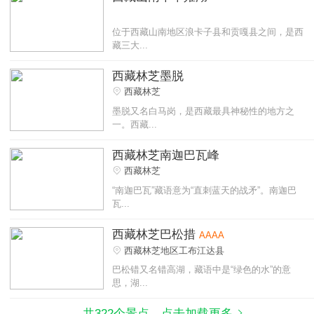
位于西藏山南地区浪卡子县和贡嘎县之间，是西
藏三大...
西藏林芝墨脱
西藏林芝
墨脱又名白马岗，是西藏最具神秘性的地方之
一。西藏...
西藏林芝南迦巴瓦峰
西藏林芝
“南迦巴瓦”藏语意为“直刺蓝天的战矛”。南迦巴
瓦...
西藏林芝巴松措
AAAA
西藏林芝地区工布江达县
巴松错又名错高湖，藏语中是“绿色的水”的意
思，湖...
共322个景点，点击加载更多